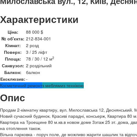
Милославська вул., 12, Київ, Десн
Характеристики
Ціна:
88 000 $
№ об'єкта:
212-834-001
Кімнат:
2 розд
Поверх:
3 / 25 ліфт
2
Площа:
78 / 30 / 12 м
Санвузол:
2 роздільний
Балкон:
балкон
Ексклюзив:
-
Косметичний ремонт
з меблями
з технікою
Опис
Продам 2-кімнатну квартиру, вул. Милославська 12, Деснянський. М
Новий сучасний будинок. Красиві парадні, консьерж, Квартира 80 м.
Квартира на Троещине 80 м.кв.в новом доме 3этаж 25 эт. дома, два 
на отоплення також.
Вільна парковка - поруч поле, де можливо жарити шашлик та відпоч